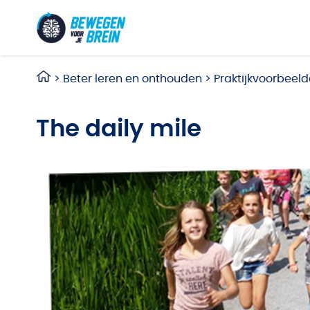
Ga naar de inhoud
>
Beter leren en onthouden
>
Praktijkvoorbeel
The daily mile