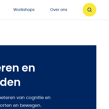
Workshops
Over ons
eren en
uden
rbeteren van cognitie en
orten en bewegen.