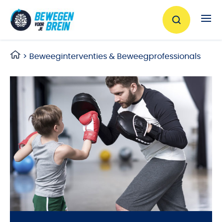
Ga naar de inhoud
>
Beweeginterventies & Beweegprofessionals