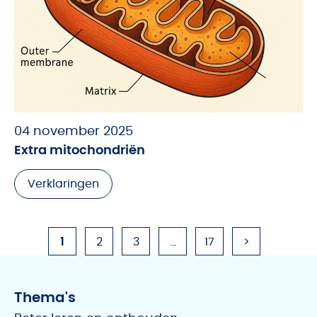
04 november 2025
Extra mitochondriën
Verklaringen
1
2
3
…
17
>
Thema's