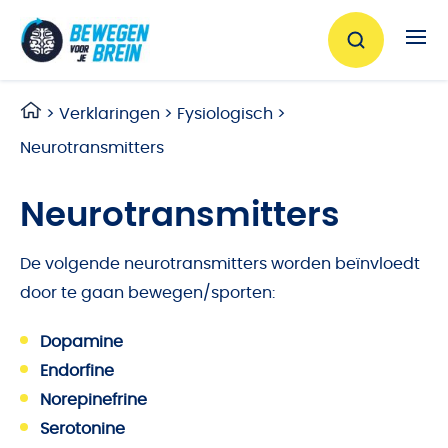
Ga naar de inhoud
>
Verklaringen
>
Fysiologisch
>
Neurotransmitters
Neurotransmitters
De volgende neurotransmitters worden beïnvloedt
door te gaan bewegen/sporten:
Dopamine
Endorfine
Norepinefrine
Serotonine