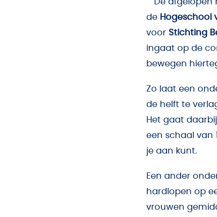
De afgelopen
de
Hogeschool 
voor
Stichting 
ingaat op de c
bewegen hierteg
Zo laat een ond
de helft te ver
Het gaat daarbij
een schaal van 1 
je aan kunt.
Een ander onder
hardlopen op ee
vrouwen gemidde