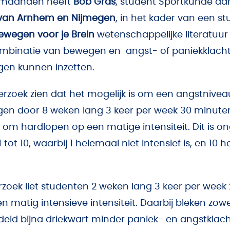
 maanden heeft
Bob Gras
, student Sportkunde aa
van Arnhem en Nijmegen
, in het kader van een s
Bewegen voor je Brein
wetenschappelijke literatuur
ombinatie van bewegen en angst- of paniekklach
en kunnen inzetten.
erzoek zien dat het mogelijk is om een angstniv
lagen door 8 weken lang 3 keer per week 30 minute
 om hardlopen op een matige intensiteit. Dit is o
tot 10, waarbij 1 helemaal niet intensief is, en 10 
zoek liet studenten 2 weken lang 3 keer per week
n matig intensieve intensiteit. Daarbij bleken zo
ld bijna driekwart minder paniek- en angstklacht