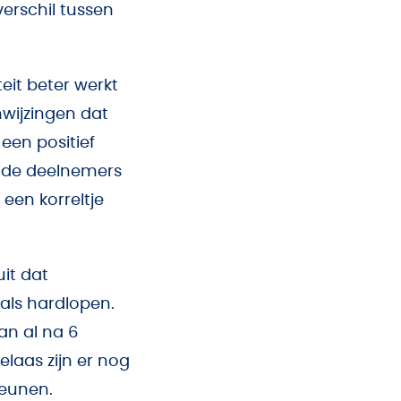
verschil tussen
eit beter werkt
nwijzingen dat
een positief
it de deelnemers
een korreltje
it dat
 als hardlopen.
an al na 6
elaas zijn er nog
teunen.