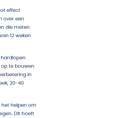
ot effect
n over een
ten die meten
 van 12 weken
k hardlopen
r op te bouwen
verbetering in
week, 20-40
n het helpen om
egen. Dit hoeft