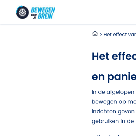
Ga naar de inhoud
>
Het effect va
Het effe
en panie
In de afgelopen
bewegen op men
inzichten geven
gebruiken in de p