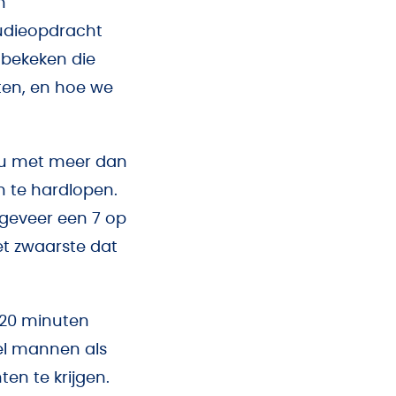
n
tudieopdracht
 bekeken die
ten, en hoe we
eau met meer dan
n te hardlopen.
ngeveer een 7 op
het zwaarste dat
 20 minuten
wel mannen als
en te krijgen.