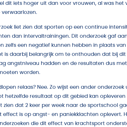
 dit iets hoger uit dan voor vrouwen, al was het 
 verwaarlozen.
oek liet zien dat sporten op een continue intensit
hten dan intervaltrainingen. Dit onderzoek gaf aa
en zelfs een negatief kunnen hebben in plaats van 
het is daarbij belangrijk om te onthouden dat bij d
laag angstniveau hadden en de resultaten dus met 
moeten worden.
dlopen relaas? Nee. Zo wijst een ander onderzoek u
ot hetzelfde resultaat op dit gebied kan opleveren
et zien dat 2 keer per week naar de sportschool ga
effect is op angst- en paniekklachten oplevert. H
nderzoeken die dit effect van krachtsport onders