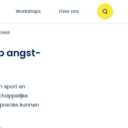
Workshops
Over ons
tress
p angst-
n sport en
happelijke
 precies kunnen