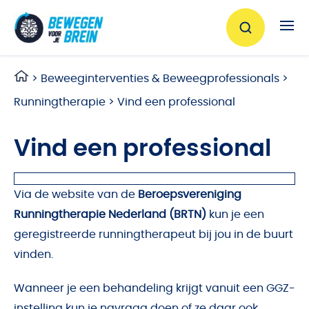
Ga naar de inhoud
>
Beweeginterventies & Beweegprofessionals
>
Runningtherapie
>
Vind een professional
Vind een professional
Via de website van de
Beroepsvereniging
Runningtherapie Nederland (BRTN)
kun je een
geregistreerde runningtherapeut bij jou in de buurt
vinden.
Wanneer je een behandeling krijgt vanuit een GGZ-
instelling kun je navraag doen of ze daar ook