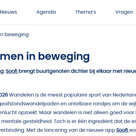
Nieuws
Agenda
Thema’s
Vragen
 in beweging
samen in beweging
ng:
Soofi
brengt buurtgenoten dichter bij elkaar met nieu
2026
Wandelen is de meest populaire sport van Nederland
geafstandswandelpaden en ontelbare rondjes om de wijk,
nlucht opzoekt. Maar wandelen is niet alleen goed voor het
 mentale gesteldheid. Toch is er één ingrediënt dat de e
erbinding. Met de lancering van de nieuwe app
Soofi
wo