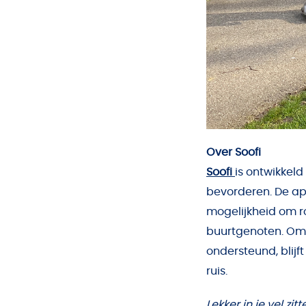
Over Soofi
Soofi
is ontwikkel
bevorderen. De ap
mogelijkheid om r
buurtgenoten. Omd
ondersteund, blijf
ruis.
Lekker in je vel zi