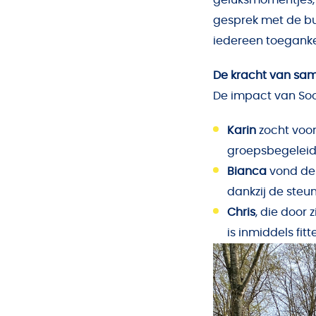
gesprek met de bu
iedereen toegankel
De kracht van sa
De impact van Soof
Karin
zocht voor
groepsbegeleid
Bianca
vond de 
dankzij de steu
Chris
, die door 
is inmiddels fit