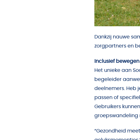
Dankzij nauwe sa
zorgpartners en be
Inclusief bewegen
Het unieke aan Soo
begeleider aanwez
deelnemers. Heb j
passen of specifiek
Gebruikers kunnen
groepswandeling m
“Gezondheid meet j
geluksmomentjes,”