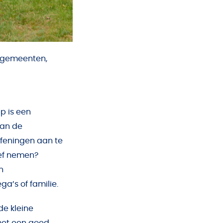
 gemeenten,
p is een
van de
efeningen aan te
tief nemen?
n
a’s of familie.
de kleine
met een goed