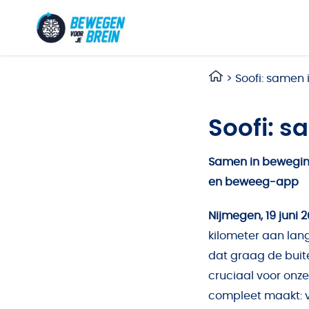
Ga naar de inhoud
>
Soofi: samen
Soofi: 
Samen in bewegi
en beweeg-app
Nijmegen, 19 juni 
kilometer aan lan
dat graag de buite
cruciaal voor onze
compleet maakt: v