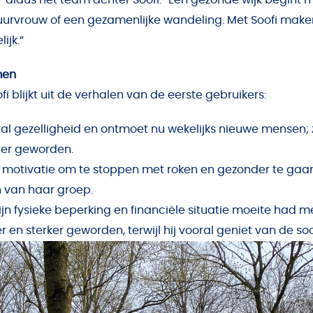
urvrouw of een gezamenlijke wandeling. Met Soofi make
ijk.”
men
i blijkt uit de verhalen van de eerste gebruikers:
al gezelligheid en ontmoet nu wekelijks nieuwe mensen; ze
er geworden.
motivatie om te stoppen met roken en gezonder te gaa
n van haar groep.
zijn fysieke beperking en financiële situatie moeite had m
ter en sterker geworden, terwijl hij vooral geniet van de s