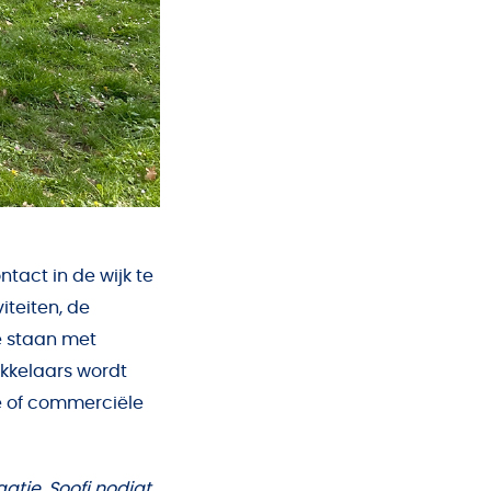
tact in de wijk te
teiten, de
e staan met
ikkelaars wordt
me of commerciële
aatje. Soofi nodigt