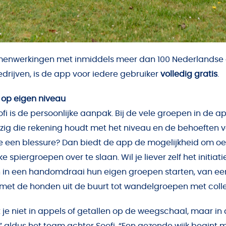
menwerkingen met inmiddels meer dan 100 Nederlandse
drijven, is de app voor iedere gebruiker
volledig gratis
.
 op eigen niveau
fi is de persoonlijke aanpak. Bij de vele groepen in de ap
ig die rekening houdt met het niveau en de behoeften 
e een blessure? Dan biedt de app de mogelijkheid om o
e spiergroepen over te slaan. Wil je liever zelf het initia
 in een handomdraai hun eigen groepen starten, van ee
et de honden uit de buurt tot wandelgroepen met colleg
e niet in appels of getallen op de weegschaal, maar in 
 aldus het team achter Soofi. “Een gezonde wijk begint 