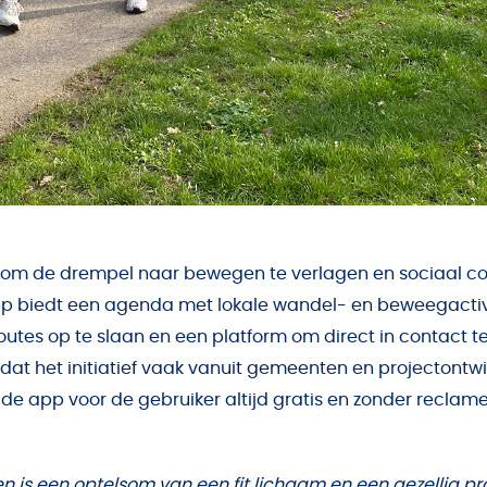
d om de drempel naar bewegen te verlagen en sociaal con
p biedt een agenda met lokale wandel- en beweegactivi
outes op te slaan en een platform om direct in contact t
at het initiatief vaak vanuit gemeenten en projectontw
t de app voor de gebruiker altijd gratis en zonder recla
tten is een optelsom van een fit lichaam en een gezellig pr