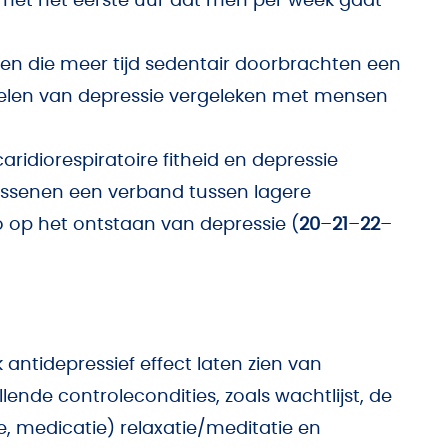
 met het eerste uur dat men per week gaat
sen die meer tijd sedentair doorbrachten een
ikkelen van depressie vergeleken met mensen
ridiorespiratoire fitheid en depressie
assenen een verband tussen lagere
co op het ontstaan van depressie (
20
–
21
–
22
–
ntidepressief effect laten zien van
ende controlecondities, zoals wachtlijst, de
, medicatie) relaxatie/meditatie en