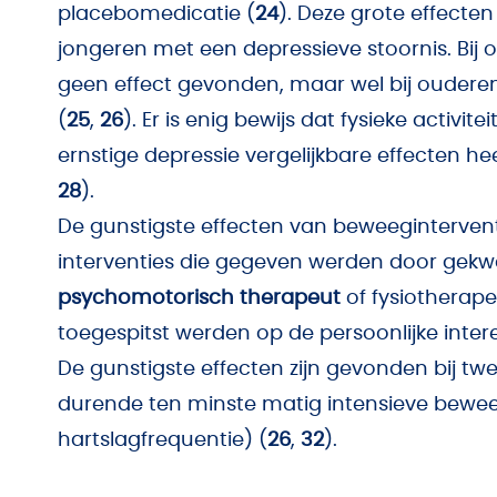
placebomedicatie (
24
). Deze grote effecte
jongeren met een depressieve stoornis. Bij
geen effect gevonden, maar wel bij ouderen
(
25
,
26
). Er is enig bewijs dat fysieke activite
ernstige depressie vergelijkbare effecten he
28
).
De gunstigste effecten van beweeginterventi
interventies die gegeven werden door gekw
psychomotorisch therapeut
of fysiotherap
toegespitst werden op de persoonlijke inter
De gunstigste effecten zijn gevonden bij t
durende ten minste matig intensieve bewe
hartslagfrequentie) (
26
,
32
).