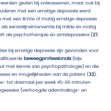
n werden gezien bij volwassenen, maar ook bij
 ouderen met een ernstige depressie werd
 met een lichte of matig ernstige depressie
it als eerstelijnsinterventie bij milde en matig
eft als psychotherapie en antidepressiva (
27
,
es bij ernstige depressie zijn gevonden voor
alificeerde
beweegprofessionals
(bijv.
eut met kennis van psychopathologie) en die
esses en mogelijkheden van de patiënt (
32
).
wee- tot driemaal per week 45-60 minuten
egsessies (verhoogde ademhalings- en