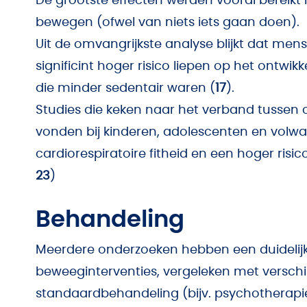
De grootste effecten werden vooral bereikt
bewegen (ofwel van niets iets gaan doen).
Uit de omvangrijkste analyse blijkt dat men
significint hoger risico liepen op het ontw
die minder sedentair waren (
17
).
Studies die keken naar het verband tussen ca
vonden bij kinderen, adolescenten en volw
cardiorespiratoire fitheid en een hoger risi
23
)
Behandeling
Meerdere onderzoeken hebben een duidelijk a
beweeginterventies, vergeleken met verschill
standaardbehandeling (bijv. psychotherapie