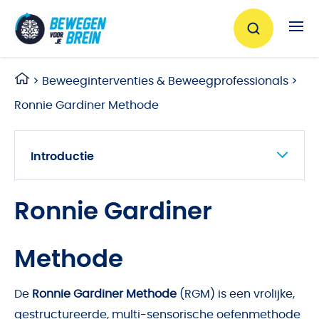
Ga naar de inhoud
>
Beweeginterventies & Beweegprofessionals
>
Ronnie Gardiner Methode
Introductie
Onderzoek
Scholingsaanbod
Ronnie Gardiner
Vind een professional
Methode
De
Ronnie Gardiner Methode
(RGM)
is een vrolijke,
gestructureerde, multi-sensorische oefenmethode