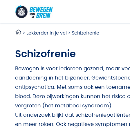
Ga naar de inhoud
>
Lekkerder in je vel
>
Schizofrenie
Schizofrenie
Bewegen is voor iedereen gezond, maar vo
aandoening in het bijzonder. Gewichtstoen
antipsychotica. Met soms ook een toename v
bloed. Deze bijwerkingen kunnen het risico 
vergroten (het metabool syndroom).
Uit onderzoek blijkt dat schizofreniepatië
en meer roken. Ook negatieve symptomen m