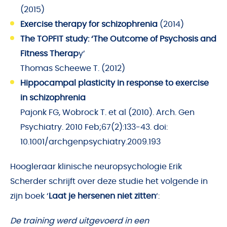
(2015)
Exercise therapy for schizophrenia
(2014)
The TOPFIT study: ‘The Outcome of Psychosis and
Fitness Therap
y’
Thomas Scheewe T. (2012)
Hippocampal plasticity in response to exercise
in schizophrenia
Pajonk FG, Wobrock T. et al (2010). Arch. Gen
Psychiatry. 2010 Feb;67(2):133-43. doi:
10.1001/archgenpsychiatry.2009.193
Hoogleraar klinische neuropsychologie Erik
Scherder schrijft over deze studie het volgende in
zijn boek ‘
Laat je hersenen niet zitten
‘:
De training werd uitgevoerd in een