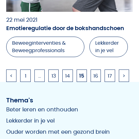
22 mei 2021
Emotieregulatie door de bokshandschoen
Beweeginterventies &
Lekkerder
Beweegprofessionals
in je vel
<
1
…
13
14
15
16
17
>
Thema's
Beter leren en onthouden
Lekkerder in je vel
Ouder worden met een gezond brein