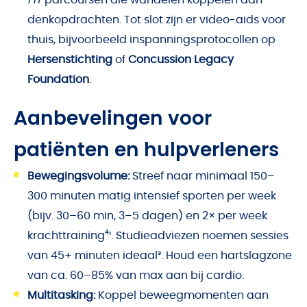
FIT
parcoursen die wandelen koppelen aan
denkopdrachten. Tot slot zijn er video-aids voor
thuis, bijvoorbeeld inspanningsprotocollen op
Hersenstichting
of
Concussion Legacy
Foundation
.
Aanbevelingen voor
patiënten en hulpverleners
Bewegingsvolume:
Streef naar minimaal 150–
300 minuten matig intensief sporten per week
(bijv. 30–60 min, 3–5 dagen) en 2× per week
krachttraining⁴¹. Studieadviezen noemen sessies
van 45+ minuten ideaal³. Houd een hartslagzone
van ca. 60–85% van max aan bij cardio.
Multitasking:
Koppel beweegmomenten aan