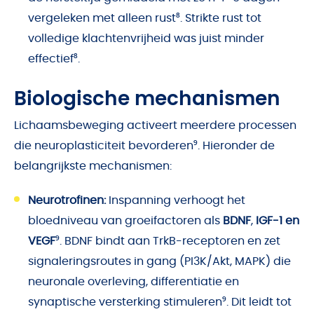
vergeleken met alleen rust⁸. Strikte rust tot
volledige klachtenvrijheid was juist minder
effectief⁸.
Biologische mechanismen
Lichaamsbeweging activeert meerdere processen
die neuroplasticiteit bevorderen⁹. Hieronder de
belangrijkste mechanismen:
Neurotrofinen:
Inspanning verhoogt het
bloedniveau van groeifactoren als
BDNF
,
IGF-1 en
VEGF
⁹. BDNF bindt aan TrkB-receptoren en zet
signaleringsroutes in gang (PI3K/Akt, MAPK) die
neuronale overleving, differentiatie en
synaptische versterking stimuleren⁹. Dit leidt tot