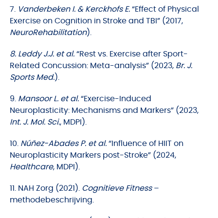
7.
Vanderbeken I. & Kerckhofs E.
“Effect of Physical
Exercise on Cognition in Stroke and TBI” (2017,
NeuroRehabilitation
).
8. Leddy J.J. et al.
“Rest vs. Exercise after Sport-
Related Concussion: Meta-analysis” (2023,
Br. J.
Sports Med.
).
9.
Mansoor L. et al.
“Exercise-Induced
Neuroplasticity: Mechanisms and Markers” (2023,
Int. J. Mol. Sci.
, MDPI).
10.
Núñez-Abades P. et al.
“Influence of HIIT on
Neuroplasticity Markers post-Stroke” (2024,
Healthcare
, MDPI).
11. NAH Zorg (2021).
Cognitieve Fitness
–
methodebeschrijving.