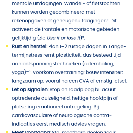
mentale uitdagingen. Wandel- of fietstochten
kunnen worden gecombineerd met
rekenopgaven of geheugenuitdagingen¹¹. Dit
activeert de frontale en motorische gebieden
gelijktijdig (zie
Use it or lose it
)¹¹.
Rust en herstel:
Plan 1–2 rustige dagen in. Lange-
termijnstress remt plasticiteit, dus besteed tijd
aan ontspanningstechnieken (ademhaling,
yoga)¹¹¹⁵. Voorkom overtraining: bouw intensiteit
langzaam op, vooral na een CVA of ernstig letsel.
Let op signalen:
Stop en raadpleeg bij acuut
optredende duizeligheid, heftige hoofdpijn of
plotseling emotioneel ontregeling. Bij
cardiovasculaire of neurologische contra-
indicaties eerst medisch advies vragen.
Meet voortgang:
Stel meetbare doelen zoals