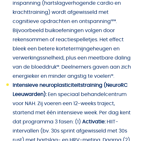
inspanning (hartslagverhogende cardio en
krachttraining) wordt afgewisseld met
cognitieve opdrachten en ontspanning¹²¹³.
Bijvoorbeeld buikoefeningen volgen door
rekensommen of reactiespelletjes. Het effect
bleek een betere kortetermijngeheugen en
verwerkingssnelheid, plus een meetbare daling
van de bloeddruk¹². Deelnemers gaven aan zich
energieker en minder angstig te voelen¹².
Intensieve neuroplasticiteitstraining (NeuroRC
Leeuwarden):
Een speciaal behandelcentrum
voor NAH. Zij voeren een 12-weeks traject,
startend met één intensieve week. Per dag kent
dat programma 3 fasen: (1)
Activatie:
HIIT-
intervallen (bv. 30s sprint afgewisseld met 30s
rust) met hartslag- en HRV-meting. Daarna (2)