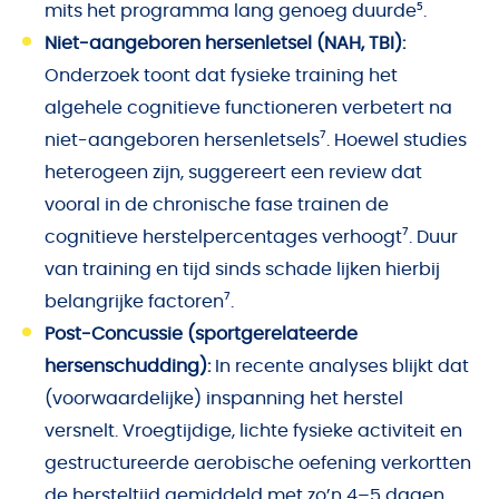
mits het programma lang genoeg duurde⁵.
Niet-aangeboren hersenletsel (NAH, TBI):
Onderzoek toont dat fysieke training het
algehele cognitieve functioneren verbetert na
niet-aangeboren hersenletsels⁷. Hoewel studies
heterogeen zijn, suggereert een review dat
vooral in de chronische fase trainen de
cognitieve herstelpercentages verhoogt⁷. Duur
van training en tijd sinds schade lijken hierbij
belangrijke factoren⁷.
Post-Concussie (sportgerelateerde
hersenschudding):
In recente analyses blijkt dat
(voorwaardelijke) inspanning het herstel
versnelt. Vroegtijdige, lichte fysieke activiteit en
gestructureerde aerobische oefening verkortten
de hersteltijd gemiddeld met zo’n 4–5 dagen