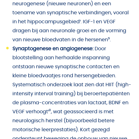
neurogenese (nieuwe neuronen) en een
toename van synaptische verbindingen, vooral
in het hippocampusgebied¹. IGF-1 en VEGF
dragen bij aan neuronale groei en de vorming
van nieuwe bloedvaten in de hersenen⁹.
Synaptogenese en angiogenese:
Door
blootstelling aan herhaalde inspanning
ontstaan nieuwe synaptische contacten en
kleine bloedvaatjes rond hersengebieden.
Systematisch onderzoek laat zien dat HIIT (high-
intensity interval training) bij beroertepatiënten
de plasma-concentraties van lactaat, BDNF en
VEGF verhoogt¹⁰, wat geassocieerd is met
neurologisch herstel (bijvoorbeeld betere
motorische leerprestaties). Kort gezegd
ondersteunt beweging de opbouw van nieuwe