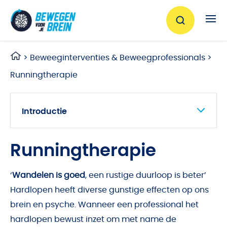
Ga naar de inhoud
>
Beweeginterventies & Beweegprofessionals
>
Runningtherapie
Introductie
Artikelen
Boeken
Runningtherapie
Onderzoeken
‘
Wandelen is goed
, een rustige duurloop is beter’
Rouw en verlies
Hardlopen heeft diverse gunstige effecten op ons
Runningtherapie vanuit de huisartspraktijk
brein en psyche. Wanneer een professional het
Lessen uit de praktijk
hardlopen bewust inzet om met name de
Lessen uit de praktijk -2