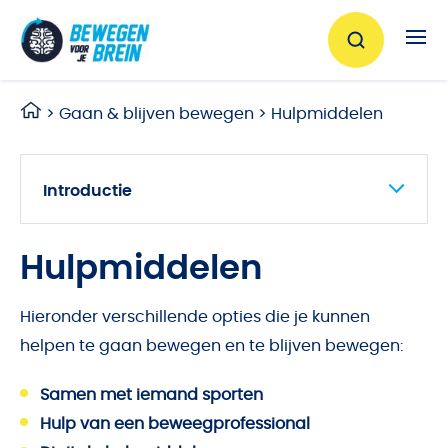
Ga naar de inhoud
>
Gaan & blijven bewegen
>
Hulpmiddelen
Introductie
Beweegprofessionals
Digitale hulpmiddelen
Hulpmiddelen
Programma’s
Hieronder verschillende opties die je kunnen
Punten sparen
helpen te gaan bewegen en te blijven bewegen:
Samen sporten
Samen met iemand sporten
Hulp van een beweegprofessional